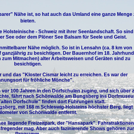
ifbarer" Nähe ist, so hat auch das Umland eine ganze Menge
bieten.
die Holsteinische - Schweiz mit ihrer Seenlandschaft. So sind
er See oder dem Plöner See Balsam für Seele und Geist.
nmittelbarer Nähe möglich. So ist in Lensahn (ca. 8 km von
f
ganzjährig zu besichtigen. Der Bauernhof im 18. Jahrhund
h zum Mitmachen) alter Arbeitsweisen und Geräten sind zu
besichtigen.
r
und das "Kloster Cismar leicht zu erreichen. Es war der
nungsort für fröhliche Mönche".
vor 100 Jahren in den Dorfschulen zuging, und sich über z
öchte, fährt nach Schönwalde am Bungsberg ins
Dorfmuse
"alten Dorfschule" finden dort Führungen statt.
sberg, mit 168 m Schleswig-Holsteins höchster Berg, liegt
ilometer von Schönwalde entfernt.
ee liegende Freizeitpark, der "
Hansapark
". Fahratraktionen
aufregender mag. Aber auch fazinierende Shows gehören zu
Programm.