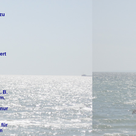
 zu
ert
. B.
um
.
 nur
 für
m