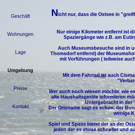
N
icht nur, dass die Ostsee in "gre
Geschäft
Nur einige Kilometer entfernt ist 
Wohnungen
Spaziergänge wie z.B. am Eutin
Auch
Museumsbesuche
sind in u
Lage
Thomsdorf entfernt) der
Museumsho
mit Vorführungen ( teilweise auc
Umgebung
Mit dem Fahrrad ist auch
Cisma
"Verban
Preise
Wer auch noch wissen möchte, wie es 
alte Haushaltsgeräte informieren m
Untergebracht in der 
Kontakt
Der Ortsname sagt es schon, der Bung
wenige K
Spiel und Spass bietet der an der Osts
jeden der es etwas schneller und 